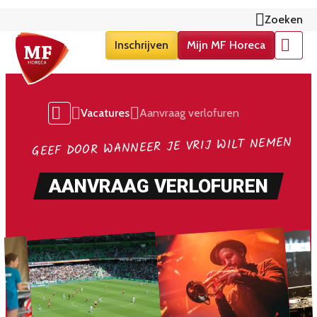
Zoeken
Inschrijven
Mijn MF Horeca
Menu
Vacatures
Aanvraag verlofuren
GEEF DOOR WANNEER JE VRIJ WILT NEMEN
AANVRAAG VERLOFUREN