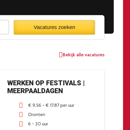
Vacatures zoeken
Bekijk alle vacatures
WERKEN OP FESTIVALS |
M
MEERPAALDAGEN
V
€ 9,56
-
€ 17,87
per uur
Dronten
6 - 20 uur