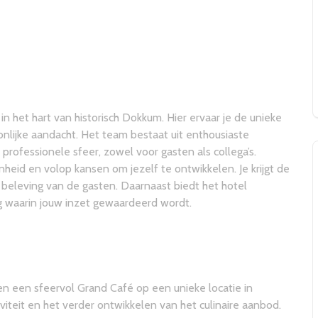
in het hart van historisch Dokkum. Hier ervaar je de unieke
onlijke aandacht. Het team bestaat uit enthousiaste
ofessionele sfeer, zowel voor gasten als collega’s.
enheid en volop kansen om jezelf te ontwikkelen. Je krijgt de
e beleving van de gasten. Daarnaast biedt het hotel
ng waarin jouw inzet gewaardeerd wordt.
en een sfeervol Grand Café op een unieke locatie in
iviteit en het verder ontwikkelen van het culinaire aanbod.