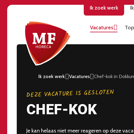
Ik zoek werk
I
Vacatures
Top
Ik zoek werk
Vacatures
Chef-kok in Dokku
DEZE VACATURE IS GESLOTEN
CHEF-KOK
Je kan helaas niet meer reageren op deze vacat