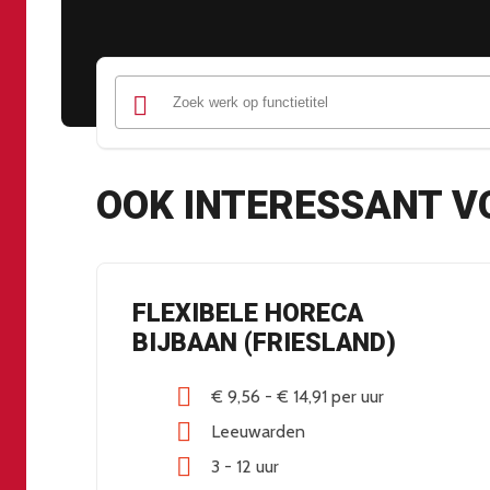
OOK INTERESSANT V
C
FLEXIBELE HORECA
HT
BIJBAAN (FRIESLAND)
€ 9,56
-
€ 14,91
per uur
Leeuwarden
3 - 12 uur