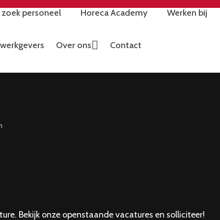
k zoek personeel
Horeca Academy
Werken bij
werkgevers
Over ons
Contact
m
ure. Bekijk onze openstaande vacatures en solliciteer!