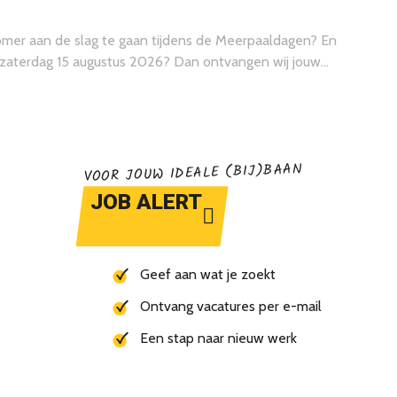
e zomer aan de slag te gaan tijdens de Meerpaaldagen? En
of zaterdag 15 augustus 2026? Dan ontvangen wij jouw
VOOR JOUW IDEALE (BIJ)BAAN
JOB ALERT
Geef aan wat je zoekt
Ontvang vacatures per e-mail
Een stap naar nieuw werk