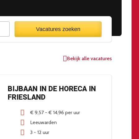
Vacatures zoeken
Bekijk alle vacatures
BIJBAAN IN DE HORECA IN
H
FRIESLAND
G
€ 9,57
-
€ 14,96
per uur
Leeuwarden
3 - 12 uur