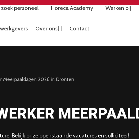
k zoek personeel
Horeca Academy
Werken bij
werkgevers
Over ons
Contact
r Meerpaaldagen 2026 in Dronten
WERKER MEERPAAL
ure. Bekijk onze openstaande vacatures en solliciteer!