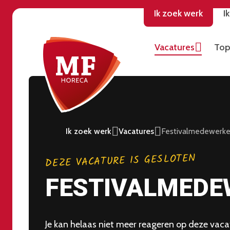
Ik zoek werk
I
Vacatures
Top
Ik zoek werk
Vacatures
Festivalmedewerke
DEZE VACATURE IS GESLOTEN
FESTIVALMEDE
Je kan helaas niet meer reageren op deze vacat