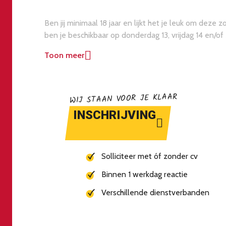
Ben jij minimaal 18 jaar en lijkt het je leuk om dez
ben je beschikbaar op donderdag 13, vrijdag 14 en/
sollicitatie graag.
Toon meer
WIJ STAAN VOOR JE KLAAR
INSCHRIJVING
Solliciteer met óf zonder cv
Binnen 1 werkdag reactie
Verschillende dienstverbanden