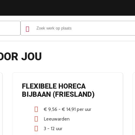
OOR JOU
FLEXIBELE HORECA
BIJBAAN (FRIESLAND)
€ 9,56
-
€ 14,91
per uur
Leeuwarden
3 - 12 uur