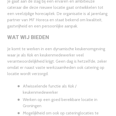
Je gaat aan de slag bij een ervaren en ambitieuze
te werken en weet hoe je moet omgaan met grote
cateraar die deze nieuwe locatie gaat ontwikkelen tot
volumes en verschillende bereidingsprocessen.
een veelzijdige horecaplek. De organisatie is al jarenlang
partner van MF Horeca en staat bekend om kwaliteit,
gastvrijheid en een persoonlijke aanpak.
WAT WIJ BIEDEN
Je komt te werken in een dynamische keukenomgeving
waar je als Kok en keukenmedewerker veel
verantwoordelijkheid krijgt. Geen dag is hetzelfde, zeker
omdat er naast vaste werkzaamheden ook catering op
locatie wordt verzorgd.
Afwisselende functie als Kok /
keukenmedewerker
Werken op een goed bereikbare locatie in
Groningen
Mogelijkheid om ook op cateringlocaties te