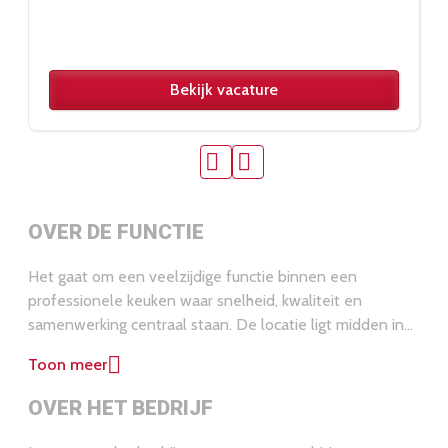
Bekijk vacature
OVER DE FUNCTIE
Het gaat om een veelzijdige functie binnen een
professionele keuken waar snelheid, kwaliteit en
samenwerking centraal staan. De locatie ligt midden in
de stad en is goed bereikbaar met zowel auto als
Toon meer
openbaar vervoer vanuit Groningen. In deze rol werk je
als Kok en ondersteun je als keukenmedewerker bij de
OVER HET BEDRIJF
dagelijkse bereiding van diverse gerechten. Je bent
iemand die gewend is om in een gestructureerde keuken