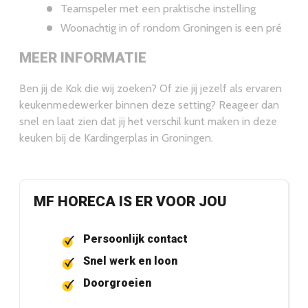
Teamspeler met een praktische instelling
Woonachtig in of rondom Groningen is een pré
MEER INFORMATIE
Ben jij de Kok die wij zoeken? Of zie jij jezelf als ervaren
keukenmedewerker binnen deze setting? Reageer dan
snel en laat zien dat jij het verschil kunt maken in deze
keuken bij de Kardingerplas in Groningen.
MF HORECA IS ER VOOR JOU
Persoonlijk contact
Snel werk en loon
Doorgroeien