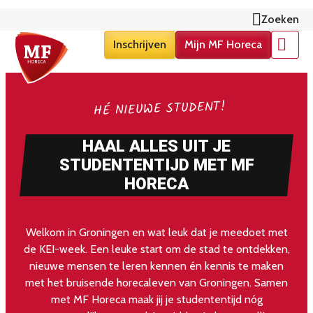
Zoeken
Inschrijven
Mijn MF Horeca
Menu
HÉ NIEUWE STUDENT!
HAAL ALLES UIT JE
STUDENTENTIJD MET MF
HORECA
Welkom in Groningen en wat leuk dat je meedoet met
de KEI-week. Een leuke start om de stad te ontdekken,
nieuwe mensen te leren kennen én kennis te maken
met het bruisende horecaleven van Groningen. Samen
met MF Horeca maak jij je studententijd nóg