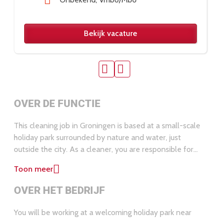
Bekijk vacature
OVER DE FUNCTIE
This cleaning job in Groningen is based at a small-scale
holiday park surrounded by nature and water, just
outside the city. As a cleaner, you are responsible for
preparing holiday homes for new guests after check-out.
Toon meer
This is a great opportunity if you are looking for a stable
part-time cleaning job in the Netherlands with a fixed
OVER HET BEDRIJF
working day. Monday and Friday shifts are already filled,
so we are specifically looking for someone available
You will be working at a welcoming holiday park near
every
Wednesday
.