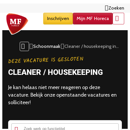
Zoeken
Inschrijven
Mijn MF Horeca
Menu
Schoonmaak
Cleaner / housekeeping in
Groningen
DEZE VACATURE IS GESLOTEN
CLEANER / HOUSEKEEPING
Je kan helaas niet meer reageren op deze
vacature. Bekijk onze openstaande vacatures en
solliciteer!