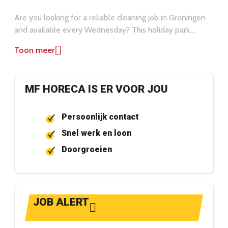
Are you looking for a reliable cleaning job in Groningen
and available every Wednesday? This holiday park
cleaning job could be a perfect fit. Apply now via the
Toon meer
application button. Do you have questions about this
part-time cleaning job in Groningen? Contact us at +31
(0)50 311 22 44.
MF HORECA IS ER VOOR JOU
Persoonlijk contact
Snel werk en loon
Doorgroeien
JOB ALERT