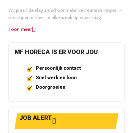
Wil jij aan de slag als schoonmaker recreatiewoningen in
Groningen en ben je elke week op woensdag
beschikbaar? Dan is dit schoonmaak werk bij het
Toon meer
Schildmeer precies wat je zoekt. Solliciteer direct via de
button. Vragen? Neem contact met ons op via (050) 311
22 44.
MF HORECA IS ER VOOR JOU
Persoonlijk contact
Snel werk en loon
Doorgroeien
JOB ALERT