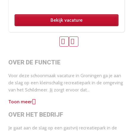
Bekijk vacature
OVER DE FUNCTIE
Voor deze schoonmaak vacature in Groningen ga je aan
de slag op een kleinschalig recreatiepark in de omgeving
van het Schildmeer. Jij zorgt ervoor dat
recreatiewoningen schoon, fris en volledig gereed zijn
Toon meer
voor aankomst van nieuwe gasten. Deze functie is ideaal
als je op zoek bent naar structureel schoonmaak werk in
OVER HET BEDRIJF
Groningen op een vaste dag. De maandag en vrijdag zijn
al ingevuld, daarom zoeken we specifiek versterking voor
Je gaat aan de slag op een gastvrij recreatiepark in de
de
woensdag
. De focus ligt op