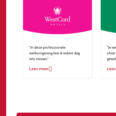
“In deze professionele
"Je w
werkomgeving leer ik iedere dag
sfeer
iets nieuws."
gewel
Lees meer
Lees