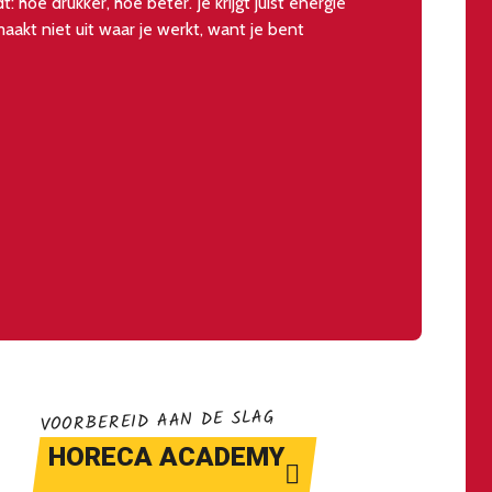
: hoe drukker, hoe beter. Je krijgt juist energie
akt niet uit waar je werkt, want je bent
VOORBEREID AAN DE SLAG
HORECA ACADEMY