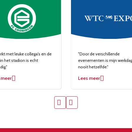
erkt met leuke collega's en de
"Door de verschillende
 in het stadion is echt
evenementen is mijn werkda
dig."
nooit hetzelfde."
 meer
Lees meer