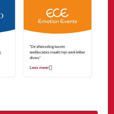
"De afwisseling tussen
"Dan
g
werklocaties maakt mijn werk lekker
hore
divers."
Lees meer
Lee