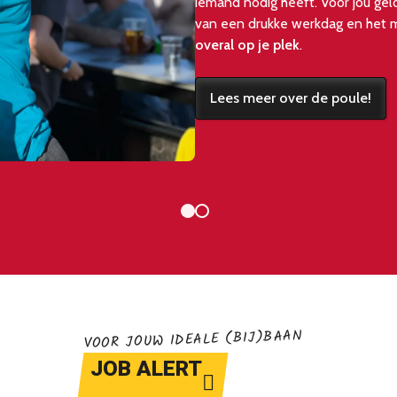
iemand nodig heeft. Voor jou geldt
van een drukke werkdag en het ma
overal op je plek
.
Lees meer over de poule!
VOOR JOUW IDEALE (BIJ)BAAN
JOB ALERT