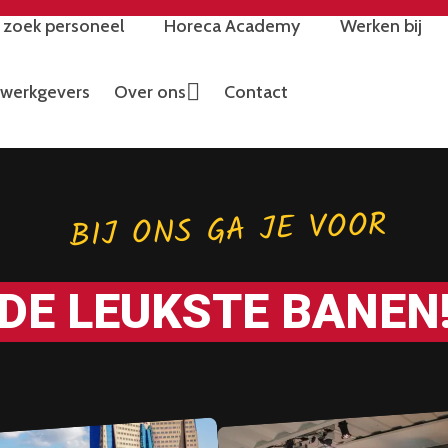
k zoek personeel
Horeca Academy
Werken bij
werkgevers
Over ons
Contact
BIJ ONS GA JE VOOR
DE LEUKSTE BANEN